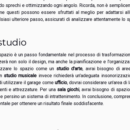
tando sprechi e ottimizzando ogni angolo. Ricorda, non è semplic
ome questi possono essere sfruttati al meglio per adattarsi al
siasi ulteriore passo, assicurati di analizzare attentamente lo 
studio
o spazio è un passo fondamentale nel processo di trasformazio
zerà non solo il design, ma anche la pianificazione e l'organizz
ilizzare lo spazio come un
studio d'arte
, avrai bisogno di are
Un
studio musicale
invece richiederà un'adeguata insonorizzazi
di utilizzare il garage come
ufficio
, dovrai considerare un'area di 
enti e attrezzature. Per una
sala giochi
, avrai bisogno di spazio
rse persino un sistema di intrattenimento. In conclusione, compr
ntale per ottenere un risultato finale soddisfacente.