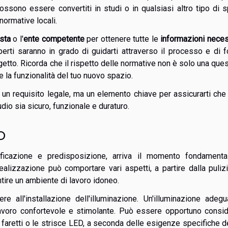
possono essere convertiti in studi o in qualsiasi altro tipo di 
 normative locali.
sta
o l'
ente competente
per ottenere tutte le
informazioni nece
erti saranno in grado di guidarti attraverso il processo e di fo
getto. Ricorda che il rispetto delle normative non è solo una que
e la funzionalità del tuo nuovo spazio.
 un requisito legale, ma un elemento chiave per assicurarti che 
dio sia sicuro, funzionale e duraturo.
o
ficazione e predisposizione, arriva il momento fondamental
alizzazione può comportare vari aspetti, a partire dalla puliz
tire un ambiente di lavoro idoneo.
 all'installazione dell'illuminazione. Un'illuminazione adegu
avoro confortevole e stimolante. Può essere opportuno consid
 faretti o le strisce LED, a seconda delle esigenze specifiche d