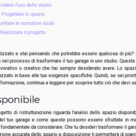
cidere l'uso dello studio
Progettare lo spazio
pettare le normative locali
Realizzare il progetto
ilizzato e stai pensando che potrebbe essere qualcosa di più?
à nel processo di trasformare il tuo garage in uno studio. Questa
lavorativo o creativo che hai sempre desiderato avere. Lo spaz
lizzato in base alle tue esigenze specifiche. Quindi, se sei pron
formazione, continua a leggere per scoprire tutto ciò che devi s
sponibile
getto di ristrutturazione riguarda l'analisi dello spazio disponib
del tuo garage e come queste possono essere sfruttate in ma
 fondamentale da considerare. Che tu desideri trasformare il gar
tazione accurata dello spazio a disposizione ti permetterà di piani