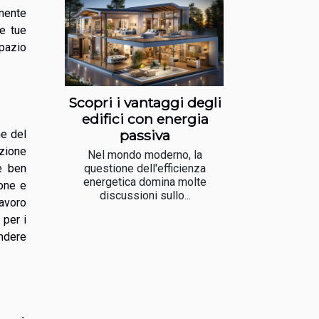
emente
le tue
spazio
Scopri i vantaggi degli
edifici con energia
passiva
ne del
azione
Nel mondo moderno, la
questione dell'efficienza
e ben
energetica domina molte
one e
discussioni sullo...
lavoro
 per i
endere