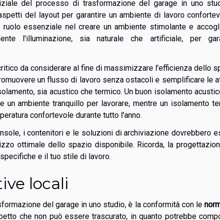
niziale del processo di trasformazione del garage in uno stud
spetti del layout per garantire un ambiente di lavoro conforte
n ruolo essenziale nel creare un ambiente stimolante e accogl
nte l'illuminazione, sia naturale che artificiale, per gara
ritico da considerare al fine di massimizzare l'efficienza dello s
omuovere un flusso di lavoro senza ostacoli e semplificare le at
isolamento, sia acustico che termico. Un buon isolamento acusti
re un ambiente tranquillo per lavorare, mentre un isolamento t
eratura confortevole durante tutto l'anno.
nsole, i contenitori e le soluzioni di archiviazione dovrebbero 
lizzo ottimale dello spazio disponibile. Ricorda, la progettazio
pecifiche e il tuo stile di lavoro.
ive locali
sformazione del garage in uno studio, è la conformità con le
norm
petto che non può essere trascurato, in quanto potrebbe comp