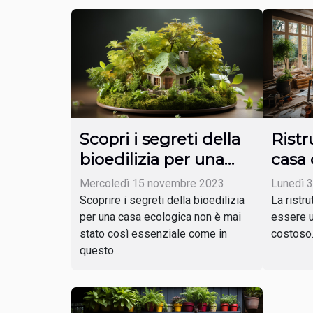
Scopri i segreti della
Ristr
bioedilizia per una
casa
casa ecologica
limit
Mercoledì 15 novembre 2023
Lunedì 3
Scoprire i segreti della bioedilizia
La ristr
per una casa ecologica non è mai
essere u
stato così essenziale come in
costoso. 
questo...