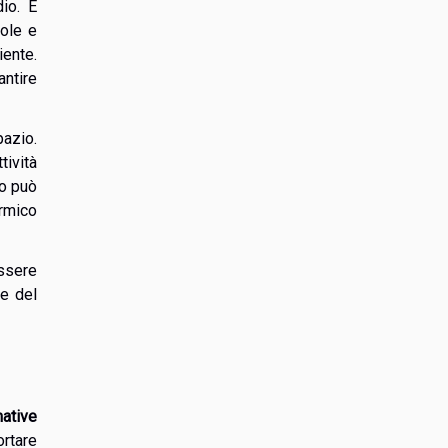
io. È
vole e
iente.
ntire
pazio.
tività
co può
ermico
essere
ne del
ative
ortare