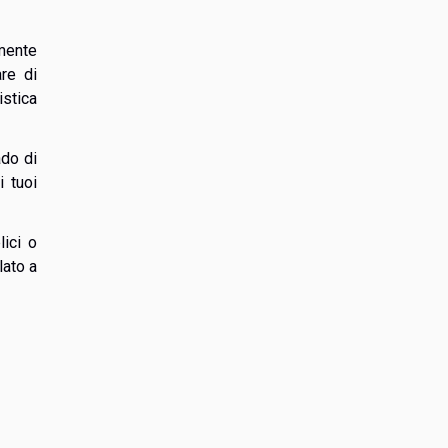
lmente
are di
istica
ado di
i tuoi
lici o
lato a