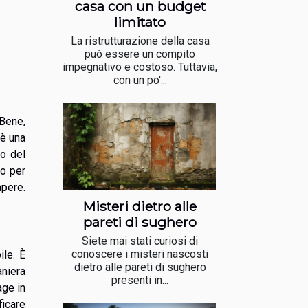
casa con un budget
limitato
La ristrutturazione della casa
può essere un compito
impegnativo e costoso. Tuttavia,
con un po'...
 Bene,
 è una
io del
to per
apere.
Misteri dietro alle
pareti di sughero
Siete mai stati curiosi di
conoscere i misteri nascosti
ile. È
dietro alle pareti di sughero
niera
presenti in...
age in
ficare